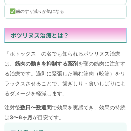
歯のすり減りが気になる
ボツリヌス治療とは？
「ボトックス」の名でも知られるボツリヌス治療
は、
筋肉の動きを抑制する薬剤
を顎の筋肉に注射す
る治療です。過剰に緊張した噛む筋肉（咬筋）をリ
ラックスさせることで、歯ぎしり・食いしばりによ
るダメージを軽減します。
注射後
数日〜数週間
で効果を実感でき、効果の持続
は
3〜6ヶ月
が目安です。